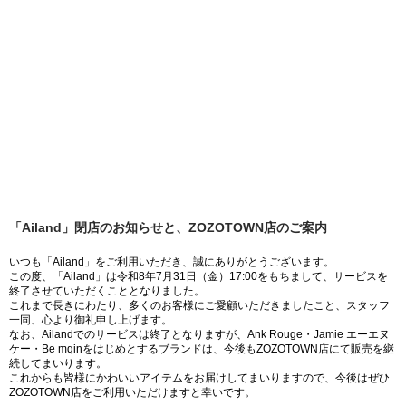
「Ailand」閉店のお知らせと、ZOZOTOWN店のご案内
いつも「Ailand」をご利用いただき、誠にありがとうございます。
この度、「Ailand」は令和8年7月31日（金）17:00をもちまして、サービスを
終了させていただくこととなりました。
これまで長きにわたり、多くのお客様にご愛顧いただきましたこと、スタッフ
一同、心より御礼申し上げます。
なお、Ailandでのサービスは終了となりますが、Ank Rouge・Jamie エーエヌ
ケー・Be mqinをはじめとするブランドは、今後もZOZOTOWN店にて販売を継
続してまいります。
これからも皆様にかわいいアイテムをお届けしてまいりますので、今後はぜひ
ZOZOTOWN店をご利用いただけますと幸いです。