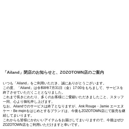
「Ailand」閉店のお知らせと、ZOZOTOWN店のご案内
いつも「Ailand」をご利用いただき、誠にありがとうございます。
この度、「Ailand」は令和8年7月31日（金）17:00をもちまして、サービスを
終了させていただくこととなりました。
これまで長きにわたり、多くのお客様にご愛顧いただきましたこと、スタッフ
一同、心より御礼申し上げます。
なお、Ailandでのサービスは終了となりますが、Ank Rouge・Jamie エーエヌ
ケー・Be mqinをはじめとするブランドは、今後もZOZOTOWN店にて販売を継
続してまいります。
これからも皆様にかわいいアイテムをお届けしてまいりますので、今後はぜひ
ZOZOTOWN店をご利用いただけますと幸いです。