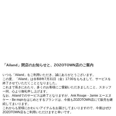
「Ailand」閉店のお知らせと、ZOZOTOWN店のご案内
いつも「Ailand」をご利用いただき、誠にありがとうございます。
この度、「Ailand」は令和8年7月31日（金）17:00をもちまして、サービスを
終了させていただくこととなりました。
これまで長きにわたり、多くのお客様にご愛顧いただきましたこと、スタッフ
一同、心より御礼申し上げます。
なお、Ailandでのサービスは終了となりますが、Ank Rouge・Jamie エーエヌ
ケー・Be mqinをはじめとするブランドは、今後もZOZOTOWN店にて販売を継
続してまいります。
これからも皆様にかわいいアイテムをお届けしてまいりますので、今後はぜひ
ZOZOTOWN店をご利用いただけますと幸いです。