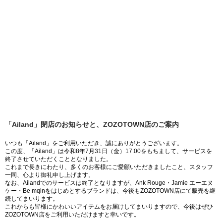
「Ailand」閉店のお知らせと、ZOZOTOWN店のご案内
いつも「Ailand」をご利用いただき、誠にありがとうございます。
この度、「Ailand」は令和8年7月31日（金）17:00をもちまして、サービスを
終了させていただくこととなりました。
これまで長きにわたり、多くのお客様にご愛顧いただきましたこと、スタッフ
一同、心より御礼申し上げます。
なお、Ailandでのサービスは終了となりますが、Ank Rouge・Jamie エーエヌ
ケー・Be mqinをはじめとするブランドは、今後もZOZOTOWN店にて販売を継
続してまいります。
これからも皆様にかわいいアイテムをお届けしてまいりますので、今後はぜひ
ZOZOTOWN店をご利用いただけますと幸いです。