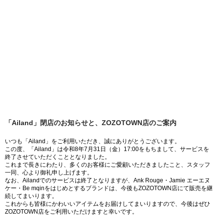
「Ailand」閉店のお知らせと、ZOZOTOWN店のご案内
いつも「Ailand」をご利用いただき、誠にありがとうございます。
この度、「Ailand」は令和8年7月31日（金）17:00をもちまして、サービスを
終了させていただくこととなりました。
これまで長きにわたり、多くのお客様にご愛顧いただきましたこと、スタッフ
一同、心より御礼申し上げます。
なお、Ailandでのサービスは終了となりますが、Ank Rouge・Jamie エーエヌ
ケー・Be mqinをはじめとするブランドは、今後もZOZOTOWN店にて販売を継
続してまいります。
これからも皆様にかわいいアイテムをお届けしてまいりますので、今後はぜひ
ZOZOTOWN店をご利用いただけますと幸いです。