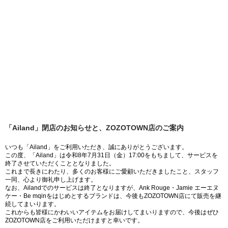
「Ailand」閉店のお知らせと、ZOZOTOWN店のご案内
いつも「Ailand」をご利用いただき、誠にありがとうございます。
この度、「Ailand」は令和8年7月31日（金）17:00をもちまして、サービスを
終了させていただくこととなりました。
これまで長きにわたり、多くのお客様にご愛顧いただきましたこと、スタッフ
一同、心より御礼申し上げます。
なお、Ailandでのサービスは終了となりますが、Ank Rouge・Jamie エーエヌ
ケー・Be mqinをはじめとするブランドは、今後もZOZOTOWN店にて販売を継
続してまいります。
これからも皆様にかわいいアイテムをお届けしてまいりますので、今後はぜひ
ZOZOTOWN店をご利用いただけますと幸いです。