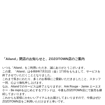
「Ailand」閉店のお知らせと、ZOZOTOWN店のご案内
いつも「Ailand」をご利用いただき、誠にありがとうございます。
この度、「Ailand」は令和8年7月31日（金）17:00をもちまして、サービスを
終了させていただくこととなりました。
これまで長きにわたり、多くのお客様にご愛顧いただきましたこと、スタッフ
一同、心より御礼申し上げます。
なお、Ailandでのサービスは終了となりますが、Ank Rouge・Jamie エーエヌ
ケー・Be mqinをはじめとするブランドは、今後もZOZOTOWN店にて販売を継
続してまいります。
これからも皆様にかわいいアイテムをお届けしてまいりますので、今後はぜひ
ZOZOTOWN店をご利用いただけますと幸いです。