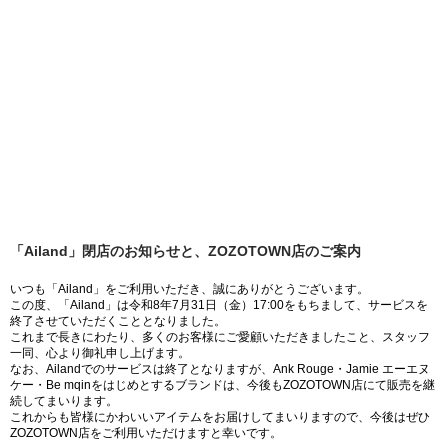
「Ailand」閉店のお知らせと、ZOZOTOWN店のご案内
いつも「Ailand」をご利用いただき、誠にありがとうございます。
この度、「Ailand」は令和8年7月31日（金）17:00をもちまして、サービスを
終了させていただくこととなりました。
これまで長きにわたり、多くのお客様にご愛顧いただきましたこと、スタッフ
一同、心より御礼申し上げます。
なお、Ailandでのサービスは終了となりますが、Ank Rouge・Jamie エーエヌ
ケー・Be mqinをはじめとするブランドは、今後もZOZOTOWN店にて販売を継
続してまいります。
これからも皆様にかわいいアイテムをお届けしてまいりますので、今後はぜひ
ZOZOTOWN店をご利用いただけますと幸いです。