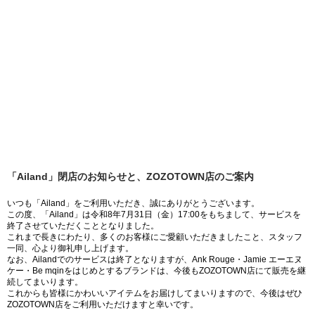
「Ailand」閉店のお知らせと、ZOZOTOWN店のご案内
いつも「Ailand」をご利用いただき、誠にありがとうございます。
この度、「Ailand」は令和8年7月31日（金）17:00をもちまして、サービスを
終了させていただくこととなりました。
これまで長きにわたり、多くのお客様にご愛顧いただきましたこと、スタッフ
一同、心より御礼申し上げます。
なお、Ailandでのサービスは終了となりますが、Ank Rouge・Jamie エーエヌ
ケー・Be mqinをはじめとするブランドは、今後もZOZOTOWN店にて販売を継
続してまいります。
これからも皆様にかわいいアイテムをお届けしてまいりますので、今後はぜひ
ZOZOTOWN店をご利用いただけますと幸いです。