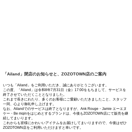
「Ailand」閉店のお知らせと、ZOZOTOWN店のご案内
いつも「Ailand」をご利用いただき、誠にありがとうございます。
この度、「Ailand」は令和8年7月31日（金）17:00をもちまして、サービスを
終了させていただくこととなりました。
これまで長きにわたり、多くのお客様にご愛顧いただきましたこと、スタッフ
一同、心より御礼申し上げます。
なお、Ailandでのサービスは終了となりますが、Ank Rouge・Jamie エーエヌ
ケー・Be mqinをはじめとするブランドは、今後もZOZOTOWN店にて販売を継
続してまいります。
これからも皆様にかわいいアイテムをお届けしてまいりますので、今後はぜひ
ZOZOTOWN店をご利用いただけますと幸いです。