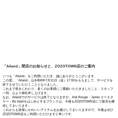
「Ailand」閉店のお知らせと、ZOZOTOWN店のご案内
いつも「Ailand」をご利用いただき、誠にありがとうございます。
この度、「Ailand」は令和8年7月31日（金）17:00をもちまして、サービスを
終了させていただくこととなりました。
これまで長きにわたり、多くのお客様にご愛顧いただきましたこと、スタッフ
一同、心より御礼申し上げます。
なお、Ailandでのサービスは終了となりますが、Ank Rouge・Jamie エーエヌ
ケー・Be mqinをはじめとするブランドは、今後もZOZOTOWN店にて販売を継
続してまいります。
これからも皆様にかわいいアイテムをお届けしてまいりますので、今後はぜひ
ZOZOTOWN店をご利用いただけますと幸いです。