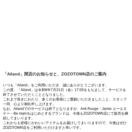
「Ailand」閉店のお知らせと、ZOZOTOWN店のご案内
いつも「Ailand」をご利用いただき、誠にありがとうございます。
この度、「Ailand」は令和8年7月31日（金）17:00をもちまして、サービスを
終了させていただくこととなりました。
これまで長きにわたり、多くのお客様にご愛顧いただきましたこと、スタッフ
一同、心より御礼申し上げます。
なお、Ailandでのサービスは終了となりますが、Ank Rouge・Jamie エーエヌ
ケー・Be mqinをはじめとするブランドは、今後もZOZOTOWN店にて販売を継
続してまいります。
これからも皆様にかわいいアイテムをお届けしてまいりますので、今後はぜひ
ZOZOTOWN店をご利用いただけますと幸いです。