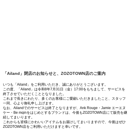
「Ailand」閉店のお知らせと、ZOZOTOWN店のご案内
いつも「Ailand」をご利用いただき、誠にありがとうございます。
この度、「Ailand」は令和8年7月31日（金）17:00をもちまして、サービスを
終了させていただくこととなりました。
これまで長きにわたり、多くのお客様にご愛顧いただきましたこと、スタッフ
一同、心より御礼申し上げます。
なお、Ailandでのサービスは終了となりますが、Ank Rouge・Jamie エーエヌ
ケー・Be mqinをはじめとするブランドは、今後もZOZOTOWN店にて販売を継
続してまいります。
これからも皆様にかわいいアイテムをお届けしてまいりますので、今後はぜひ
ZOZOTOWN店をご利用いただけますと幸いです。