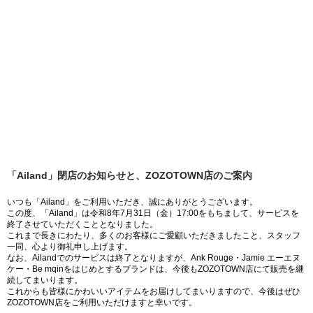
「Ailand」閉店のお知らせと、ZOZOTOWN店のご案内
いつも「Ailand」をご利用いただき、誠にありがとうございます。
この度、「Ailand」は令和8年7月31日（金）17:00をもちまして、サービスを
終了させていただくこととなりました。
これまで長きにわたり、多くのお客様にご愛顧いただきましたこと、スタッフ
一同、心より御礼申し上げます。
なお、Ailandでのサービスは終了となりますが、Ank Rouge・Jamie エーエヌ
ケー・Be mqinをはじめとするブランドは、今後もZOZOTOWN店にて販売を継
続してまいります。
これからも皆様にかわいいアイテムをお届けしてまいりますので、今後はぜひ
ZOZOTOWN店をご利用いただけますと幸いです。