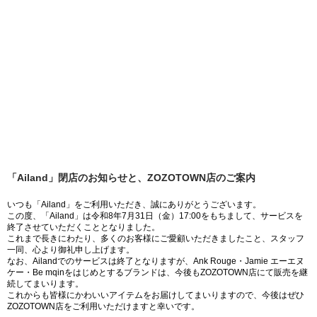
「Ailand」閉店のお知らせと、ZOZOTOWN店のご案内
いつも「Ailand」をご利用いただき、誠にありがとうございます。
この度、「Ailand」は令和8年7月31日（金）17:00をもちまして、サービスを
終了させていただくこととなりました。
これまで長きにわたり、多くのお客様にご愛顧いただきましたこと、スタッフ
一同、心より御礼申し上げます。
なお、Ailandでのサービスは終了となりますが、Ank Rouge・Jamie エーエヌ
ケー・Be mqinをはじめとするブランドは、今後もZOZOTOWN店にて販売を継
続してまいります。
これからも皆様にかわいいアイテムをお届けしてまいりますので、今後はぜひ
ZOZOTOWN店をご利用いただけますと幸いです。