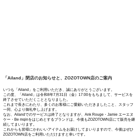
「Ailand」閉店のお知らせと、ZOZOTOWN店のご案内
いつも「Ailand」をご利用いただき、誠にありがとうございます。
この度、「Ailand」は令和8年7月31日（金）17:00をもちまして、サービスを
終了させていただくこととなりました。
これまで長きにわたり、多くのお客様にご愛顧いただきましたこと、スタッフ
一同、心より御礼申し上げます。
なお、Ailandでのサービスは終了となりますが、Ank Rouge・Jamie エーエヌ
ケー・Be mqinをはじめとするブランドは、今後もZOZOTOWN店にて販売を継
続してまいります。
これからも皆様にかわいいアイテムをお届けしてまいりますので、今後はぜひ
ZOZOTOWN店をご利用いただけますと幸いです。