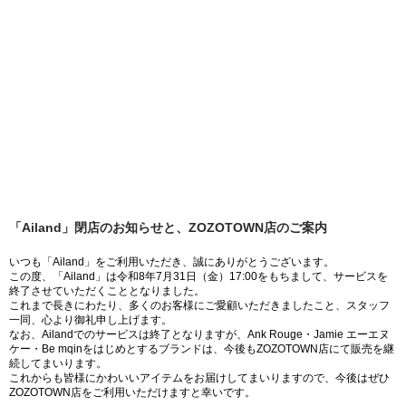
「Ailand」閉店のお知らせと、ZOZOTOWN店のご案内
いつも「Ailand」をご利用いただき、誠にありがとうございます。
この度、「Ailand」は令和8年7月31日（金）17:00をもちまして、サービスを
終了させていただくこととなりました。
これまで長きにわたり、多くのお客様にご愛顧いただきましたこと、スタッフ
一同、心より御礼申し上げます。
なお、Ailandでのサービスは終了となりますが、Ank Rouge・Jamie エーエヌ
ケー・Be mqinをはじめとするブランドは、今後もZOZOTOWN店にて販売を継
続してまいります。
これからも皆様にかわいいアイテムをお届けしてまいりますので、今後はぜひ
ZOZOTOWN店をご利用いただけますと幸いです。