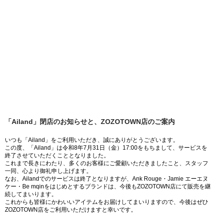
「Ailand」閉店のお知らせと、ZOZOTOWN店のご案内
いつも「Ailand」をご利用いただき、誠にありがとうございます。
この度、「Ailand」は令和8年7月31日（金）17:00をもちまして、サービスを
終了させていただくこととなりました。
これまで長きにわたり、多くのお客様にご愛顧いただきましたこと、スタッフ
一同、心より御礼申し上げます。
なお、Ailandでのサービスは終了となりますが、Ank Rouge・Jamie エーエヌ
ケー・Be mqinをはじめとするブランドは、今後もZOZOTOWN店にて販売を継
続してまいります。
これからも皆様にかわいいアイテムをお届けしてまいりますので、今後はぜひ
ZOZOTOWN店をご利用いただけますと幸いです。