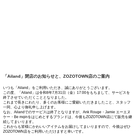
「Ailand」閉店のお知らせと、ZOZOTOWN店のご案内
いつも「Ailand」をご利用いただき、誠にありがとうございます。
この度、「Ailand」は令和8年7月31日（金）17:00をもちまして、サービスを
終了させていただくこととなりました。
これまで長きにわたり、多くのお客様にご愛顧いただきましたこと、スタッフ
一同、心より御礼申し上げます。
なお、Ailandでのサービスは終了となりますが、Ank Rouge・Jamie エーエヌ
ケー・Be mqinをはじめとするブランドは、今後もZOZOTOWN店にて販売を継
続してまいります。
これからも皆様にかわいいアイテムをお届けしてまいりますので、今後はぜひ
ZOZOTOWN店をご利用いただけますと幸いです。