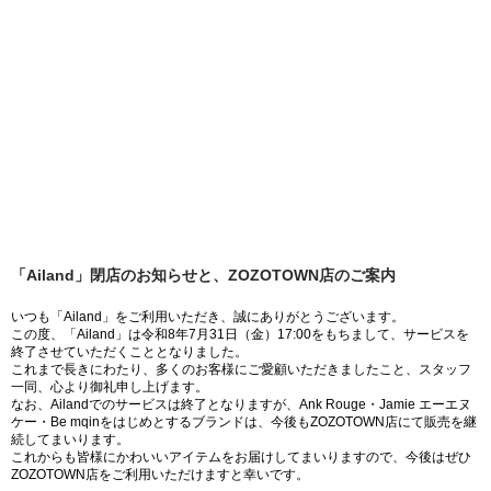
「Ailand」閉店のお知らせと、ZOZOTOWN店のご案内
いつも「Ailand」をご利用いただき、誠にありがとうございます。
この度、「Ailand」は令和8年7月31日（金）17:00をもちまして、サービスを
終了させていただくこととなりました。
これまで長きにわたり、多くのお客様にご愛顧いただきましたこと、スタッフ
一同、心より御礼申し上げます。
なお、Ailandでのサービスは終了となりますが、Ank Rouge・Jamie エーエヌ
ケー・Be mqinをはじめとするブランドは、今後もZOZOTOWN店にて販売を継
続してまいります。
これからも皆様にかわいいアイテムをお届けしてまいりますので、今後はぜひ
ZOZOTOWN店をご利用いただけますと幸いです。