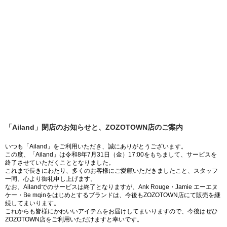
「Ailand」閉店のお知らせと、ZOZOTOWN店のご案内
いつも「Ailand」をご利用いただき、誠にありがとうございます。
この度、「Ailand」は令和8年7月31日（金）17:00をもちまして、サービスを
終了させていただくこととなりました。
これまで長きにわたり、多くのお客様にご愛顧いただきましたこと、スタッフ
一同、心より御礼申し上げます。
なお、Ailandでのサービスは終了となりますが、Ank Rouge・Jamie エーエヌ
ケー・Be mqinをはじめとするブランドは、今後もZOZOTOWN店にて販売を継
続してまいります。
これからも皆様にかわいいアイテムをお届けしてまいりますので、今後はぜひ
ZOZOTOWN店をご利用いただけますと幸いです。