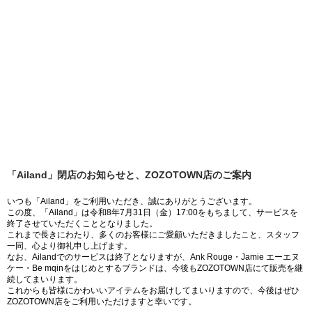
「Ailand」閉店のお知らせと、ZOZOTOWN店のご案内
いつも「Ailand」をご利用いただき、誠にありがとうございます。
この度、「Ailand」は令和8年7月31日（金）17:00をもちまして、サービスを
終了させていただくこととなりました。
これまで長きにわたり、多くのお客様にご愛顧いただきましたこと、スタッフ
一同、心より御礼申し上げます。
なお、Ailandでのサービスは終了となりますが、Ank Rouge・Jamie エーエヌ
ケー・Be mqinをはじめとするブランドは、今後もZOZOTOWN店にて販売を継
続してまいります。
これからも皆様にかわいいアイテムをお届けしてまいりますので、今後はぜひ
ZOZOTOWN店をご利用いただけますと幸いです。