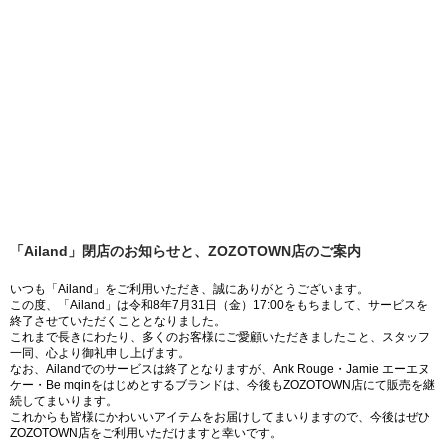
「Ailand」閉店のお知らせと、ZOZOTOWN店のご案内
いつも「Ailand」をご利用いただき、誠にありがとうございます。
この度、「Ailand」は令和8年7月31日（金）17:00をもちまして、サービスを
終了させていただくこととなりました。
これまで長きにわたり、多くのお客様にご愛顧いただきましたこと、スタッフ
一同、心より御礼申し上げます。
なお、Ailandでのサービスは終了となりますが、Ank Rouge・Jamie エーエヌ
ケー・Be mqinをはじめとするブランドは、今後もZOZOTOWN店にて販売を継
続してまいります。
これからも皆様にかわいいアイテムをお届けしてまいりますので、今後はぜひ
ZOZOTOWN店をご利用いただけますと幸いです。