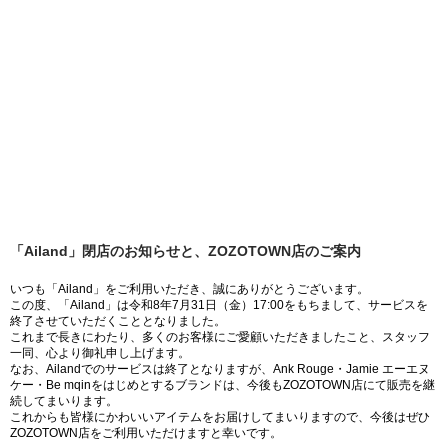
「Ailand」閉店のお知らせと、ZOZOTOWN店のご案内
いつも「Ailand」をご利用いただき、誠にありがとうございます。
この度、「Ailand」は令和8年7月31日（金）17:00をもちまして、サービスを
終了させていただくこととなりました。
これまで長きにわたり、多くのお客様にご愛顧いただきましたこと、スタッフ
一同、心より御礼申し上げます。
なお、Ailandでのサービスは終了となりますが、Ank Rouge・Jamie エーエヌ
ケー・Be mqinをはじめとするブランドは、今後もZOZOTOWN店にて販売を継
続してまいります。
これからも皆様にかわいいアイテムをお届けしてまいりますので、今後はぜひ
ZOZOTOWN店をご利用いただけますと幸いです。