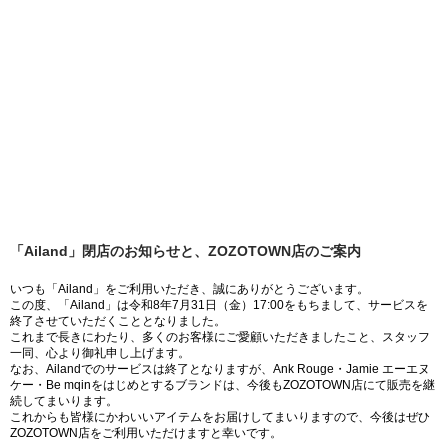
「Ailand」閉店のお知らせと、ZOZOTOWN店のご案内
いつも「Ailand」をご利用いただき、誠にありがとうございます。
この度、「Ailand」は令和8年7月31日（金）17:00をもちまして、サービスを
終了させていただくこととなりました。
これまで長きにわたり、多くのお客様にご愛顧いただきましたこと、スタッフ
一同、心より御礼申し上げます。
なお、Ailandでのサービスは終了となりますが、Ank Rouge・Jamie エーエヌ
ケー・Be mqinをはじめとするブランドは、今後もZOZOTOWN店にて販売を継
続してまいります。
これからも皆様にかわいいアイテムをお届けしてまいりますので、今後はぜひ
ZOZOTOWN店をご利用いただけますと幸いです。