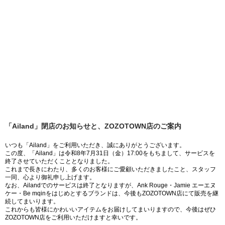
「Ailand」閉店のお知らせと、ZOZOTOWN店のご案内
いつも「Ailand」をご利用いただき、誠にありがとうございます。
この度、「Ailand」は令和8年7月31日（金）17:00をもちまして、サービスを
終了させていただくこととなりました。
これまで長きにわたり、多くのお客様にご愛顧いただきましたこと、スタッフ
一同、心より御礼申し上げます。
なお、Ailandでのサービスは終了となりますが、Ank Rouge・Jamie エーエヌ
ケー・Be mqinをはじめとするブランドは、今後もZOZOTOWN店にて販売を継
続してまいります。
これからも皆様にかわいいアイテムをお届けしてまいりますので、今後はぜひ
ZOZOTOWN店をご利用いただけますと幸いです。