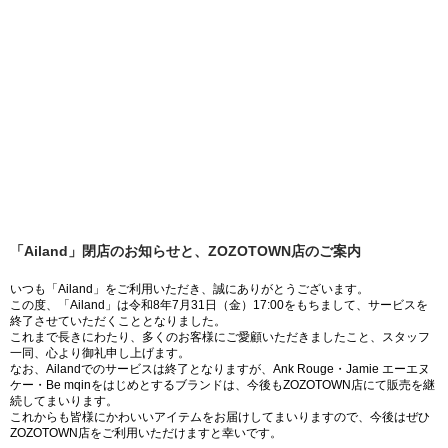
「Ailand」閉店のお知らせと、ZOZOTOWN店のご案内
いつも「Ailand」をご利用いただき、誠にありがとうございます。
この度、「Ailand」は令和8年7月31日（金）17:00をもちまして、サービスを
終了させていただくこととなりました。
これまで長きにわたり、多くのお客様にご愛顧いただきましたこと、スタッフ
一同、心より御礼申し上げます。
なお、Ailandでのサービスは終了となりますが、Ank Rouge・Jamie エーエヌ
ケー・Be mqinをはじめとするブランドは、今後もZOZOTOWN店にて販売を継
続してまいります。
これからも皆様にかわいいアイテムをお届けしてまいりますので、今後はぜひ
ZOZOTOWN店をご利用いただけますと幸いです。