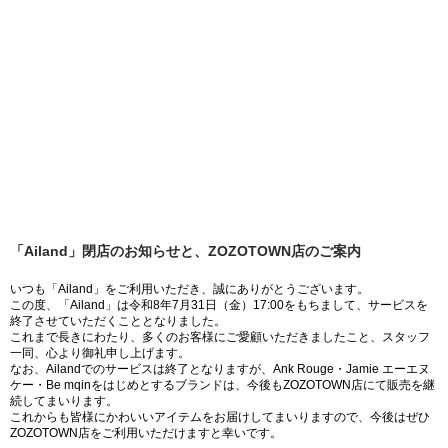
「Ailand」閉店のお知らせと、ZOZOTOWN店のご案内
いつも「Ailand」をご利用いただき、誠にありがとうございます。
この度、「Ailand」は令和8年7月31日（金）17:00をもちまして、サービスを
終了させていただくこととなりました。
これまで長きにわたり、多くのお客様にご愛顧いただきましたこと、スタッフ
一同、心より御礼申し上げます。
なお、Ailandでのサービスは終了となりますが、Ank Rouge・Jamie エーエヌ
ケー・Be mqinをはじめとするブランドは、今後もZOZOTOWN店にて販売を継
続してまいります。
これからも皆様にかわいいアイテムをお届けしてまいりますので、今後はぜひ
ZOZOTOWN店をご利用いただけますと幸いです。