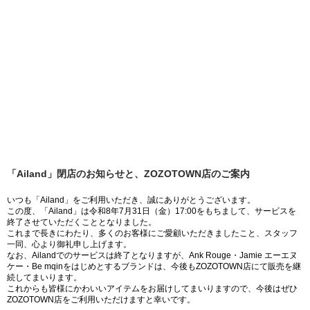
「Ailand」閉店のお知らせと、ZOZOTOWN店のご案内
いつも「Ailand」をご利用いただき、誠にありがとうございます。
この度、「Ailand」は令和8年7月31日（金）17:00をもちまして、サービスを
終了させていただくこととなりました。
これまで長きにわたり、多くのお客様にご愛顧いただきましたこと、スタッフ
一同、心より御礼申し上げます。
なお、Ailandでのサービスは終了となりますが、Ank Rouge・Jamie エーエヌ
ケー・Be mqinをはじめとするブランドは、今後もZOZOTOWN店にて販売を継
続してまいります。
これからも皆様にかわいいアイテムをお届けしてまいりますので、今後はぜひ
ZOZOTOWN店をご利用いただけますと幸いです。