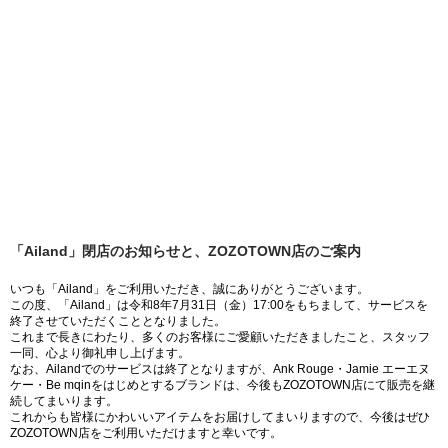
「Ailand」閉店のお知らせと、ZOZOTOWN店のご案内
いつも「Ailand」をご利用いただき、誠にありがとうございます。
この度、「Ailand」は令和8年7月31日（金）17:00をもちまして、サービスを
終了させていただくこととなりました。
これまで長きにわたり、多くのお客様にご愛顧いただきましたこと、スタッフ
一同、心より御礼申し上げます。
なお、Ailandでのサービスは終了となりますが、Ank Rouge・Jamie エーエヌ
ケー・Be mqinをはじめとするブランドは、今後もZOZOTOWN店にて販売を継
続してまいります。
これからも皆様にかわいいアイテムをお届けしてまいりますので、今後はぜひ
ZOZOTOWN店をご利用いただけますと幸いです。