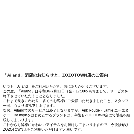
「Ailand」閉店のお知らせと、ZOZOTOWN店のご案内
いつも「Ailand」をご利用いただき、誠にありがとうございます。
この度、「Ailand」は令和8年7月31日（金）17:00をもちまして、サービスを
終了させていただくこととなりました。
これまで長きにわたり、多くのお客様にご愛顧いただきましたこと、スタッフ
一同、心より御礼申し上げます。
なお、Ailandでのサービスは終了となりますが、Ank Rouge・Jamie エーエヌ
ケー・Be mqinをはじめとするブランドは、今後もZOZOTOWN店にて販売を継
続してまいります。
これからも皆様にかわいいアイテムをお届けしてまいりますので、今後はぜひ
ZOZOTOWN店をご利用いただけますと幸いです。