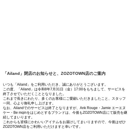
「Ailand」閉店のお知らせと、ZOZOTOWN店のご案内
いつも「Ailand」をご利用いただき、誠にありがとうございます。
この度、「Ailand」は令和8年7月31日（金）17:00をもちまして、サービスを
終了させていただくこととなりました。
これまで長きにわたり、多くのお客様にご愛顧いただきましたこと、スタッフ
一同、心より御礼申し上げます。
なお、Ailandでのサービスは終了となりますが、Ank Rouge・Jamie エーエヌ
ケー・Be mqinをはじめとするブランドは、今後もZOZOTOWN店にて販売を継
続してまいります。
これからも皆様にかわいいアイテムをお届けしてまいりますので、今後はぜひ
ZOZOTOWN店をご利用いただけますと幸いです。