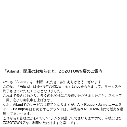
「Ailand」閉店のお知らせと、ZOZOTOWN店のご案内
いつも「Ailand」をご利用いただき、誠にありがとうございます。
この度、「Ailand」は令和8年7月31日（金）17:00をもちまして、サービスを
終了させていただくこととなりました。
これまで長きにわたり、多くのお客様にご愛顧いただきましたこと、スタッフ
一同、心より御礼申し上げます。
なお、Ailandでのサービスは終了となりますが、Ank Rouge・Jamie エーエヌ
ケー・Be mqinをはじめとするブランドは、今後もZOZOTOWN店にて販売を継
続してまいります。
これからも皆様にかわいいアイテムをお届けしてまいりますので、今後はぜひ
ZOZOTOWN店をご利用いただけますと幸いです。