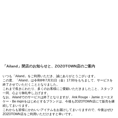
「Ailand」閉店のお知らせと、ZOZOTOWN店のご案内
いつも「Ailand」をご利用いただき、誠にありがとうございます。
この度、「Ailand」は令和8年7月31日（金）17:00をもちまして、サービスを
終了させていただくこととなりました。
これまで長きにわたり、多くのお客様にご愛顧いただきましたこと、スタッフ
一同、心より御礼申し上げます。
なお、Ailandでのサービスは終了となりますが、Ank Rouge・Jamie エーエヌ
ケー・Be mqinをはじめとするブランドは、今後もZOZOTOWN店にて販売を継
続してまいります。
これからも皆様にかわいいアイテムをお届けしてまいりますので、今後はぜひ
ZOZOTOWN店をご利用いただけますと幸いです。