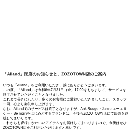
「Ailand」閉店のお知らせと、ZOZOTOWN店のご案内
いつも「Ailand」をご利用いただき、誠にありがとうございます。
この度、「Ailand」は令和8年7月31日（金）17:00をもちまして、サービスを
終了させていただくこととなりました。
これまで長きにわたり、多くのお客様にご愛顧いただきましたこと、スタッフ
一同、心より御礼申し上げます。
なお、Ailandでのサービスは終了となりますが、Ank Rouge・Jamie エーエヌ
ケー・Be mqinをはじめとするブランドは、今後もZOZOTOWN店にて販売を継
続してまいります。
これからも皆様にかわいいアイテムをお届けしてまいりますので、今後はぜひ
ZOZOTOWN店をご利用いただけますと幸いです。