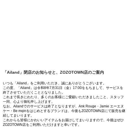
「Ailand」閉店のお知らせと、ZOZOTOWN店のご案内
いつも「Ailand」をご利用いただき、誠にありがとうございます。
この度、「Ailand」は令和8年7月31日（金）17:00をもちまして、サービスを
終了させていただくこととなりました。
これまで長きにわたり、多くのお客様にご愛顧いただきましたこと、スタッフ
一同、心より御礼申し上げます。
なお、Ailandでのサービスは終了となりますが、Ank Rouge・Jamie エーエヌ
ケー・Be mqinをはじめとするブランドは、今後もZOZOTOWN店にて販売を継
続してまいります。
これからも皆様にかわいいアイテムをお届けしてまいりますので、今後はぜひ
ZOZOTOWN店をご利用いただけますと幸いです。