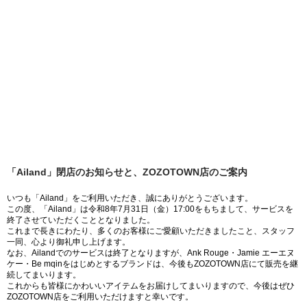
「Ailand」閉店のお知らせと、ZOZOTOWN店のご案内
いつも「Ailand」をご利用いただき、誠にありがとうございます。
この度、「Ailand」は令和8年7月31日（金）17:00をもちまして、サービスを
終了させていただくこととなりました。
これまで長きにわたり、多くのお客様にご愛顧いただきましたこと、スタッフ
一同、心より御礼申し上げます。
なお、Ailandでのサービスは終了となりますが、Ank Rouge・Jamie エーエヌ
ケー・Be mqinをはじめとするブランドは、今後もZOZOTOWN店にて販売を継
続してまいります。
これからも皆様にかわいいアイテムをお届けしてまいりますので、今後はぜひ
ZOZOTOWN店をご利用いただけますと幸いです。