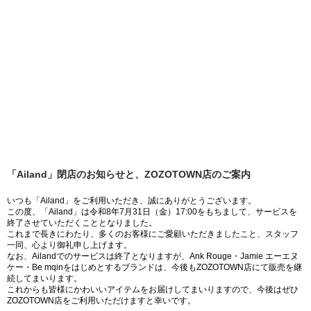
「Ailand」閉店のお知らせと、ZOZOTOWN店のご案内
いつも「Ailand」をご利用いただき、誠にありがとうございます。
この度、「Ailand」は令和8年7月31日（金）17:00をもちまして、サービスを
終了させていただくこととなりました。
これまで長きにわたり、多くのお客様にご愛顧いただきましたこと、スタッフ
一同、心より御礼申し上げます。
なお、Ailandでのサービスは終了となりますが、Ank Rouge・Jamie エーエヌ
ケー・Be mqinをはじめとするブランドは、今後もZOZOTOWN店にて販売を継
続してまいります。
これからも皆様にかわいいアイテムをお届けしてまいりますので、今後はぜひ
ZOZOTOWN店をご利用いただけますと幸いです。