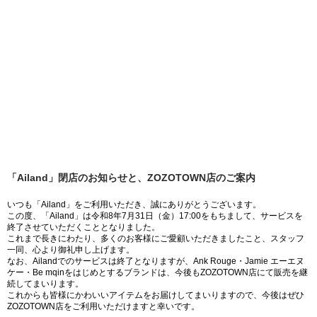
「Ailand」閉店のお知らせと、ZOZOTOWN店のご案内
いつも「Ailand」をご利用いただき、誠にありがとうございます。
この度、「Ailand」は令和8年7月31日（金）17:00をもちまして、サービスを
終了させていただくこととなりました。
これまで長きにわたり、多くのお客様にご愛顧いただきましたこと、スタッフ
一同、心より御礼申し上げます。
なお、Ailandでのサービスは終了となりますが、Ank Rouge・Jamie エーエヌ
ケー・Be mqinをはじめとするブランドは、今後もZOZOTOWN店にて販売を継
続してまいります。
これからも皆様にかわいいアイテムをお届けしてまいりますので、今後はぜひ
ZOZOTOWN店をご利用いただけますと幸いです。