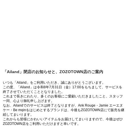
「Ailand」閉店のお知らせと、ZOZOTOWN店のご案内
いつも「Ailand」をご利用いただき、誠にありがとうございます。
この度、「Ailand」は令和8年7月31日（金）17:00をもちまして、サービスを
終了させていただくこととなりました。
これまで長きにわたり、多くのお客様にご愛顧いただきましたこと、スタッフ
一同、心より御礼申し上げます。
なお、Ailandでのサービスは終了となりますが、Ank Rouge・Jamie エーエヌ
ケー・Be mqinをはじめとするブランドは、今後もZOZOTOWN店にて販売を継
続してまいります。
これからも皆様にかわいいアイテムをお届けしてまいりますので、今後はぜひ
ZOZOTOWN店をご利用いただけますと幸いです。