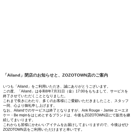
「Ailand」閉店のお知らせと、ZOZOTOWN店のご案内
いつも「Ailand」をご利用いただき、誠にありがとうございます。
この度、「Ailand」は令和8年7月31日（金）17:00をもちまして、サービスを
終了させていただくこととなりました。
これまで長きにわたり、多くのお客様にご愛顧いただきましたこと、スタッフ
一同、心より御礼申し上げます。
なお、Ailandでのサービスは終了となりますが、Ank Rouge・Jamie エーエヌ
ケー・Be mqinをはじめとするブランドは、今後もZOZOTOWN店にて販売を継
続してまいります。
これからも皆様にかわいいアイテムをお届けしてまいりますので、今後はぜひ
ZOZOTOWN店をご利用いただけますと幸いです。