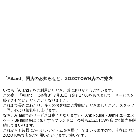
「Ailand」閉店のお知らせと、ZOZOTOWN店のご案内
いつも「Ailand」をご利用いただき、誠にありがとうございます。
この度、「Ailand」は令和8年7月31日（金）17:00をもちまして、サービスを
終了させていただくこととなりました。
これまで長きにわたり、多くのお客様にご愛顧いただきましたこと、スタッフ
一同、心より御礼申し上げます。
なお、Ailandでのサービスは終了となりますが、Ank Rouge・Jamie エーエヌ
ケー・Be mqinをはじめとするブランドは、今後もZOZOTOWN店にて販売を継
続してまいります。
これからも皆様にかわいいアイテムをお届けしてまいりますので、今後はぜひ
ZOZOTOWN店をご利用いただけますと幸いです。