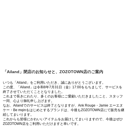
「Ailand」閉店のお知らせと、ZOZOTOWN店のご案内
いつも「Ailand」をご利用いただき、誠にありがとうございます。
この度、「Ailand」は令和8年7月31日（金）17:00をもちまして、サービスを
終了させていただくこととなりました。
これまで長きにわたり、多くのお客様にご愛顧いただきましたこと、スタッフ
一同、心より御礼申し上げます。
なお、Ailandでのサービスは終了となりますが、Ank Rouge・Jamie エーエヌ
ケー・Be mqinをはじめとするブランドは、今後もZOZOTOWN店にて販売を継
続してまいります。
これからも皆様にかわいいアイテムをお届けしてまいりますので、今後はぜひ
ZOZOTOWN店をご利用いただけますと幸いです。