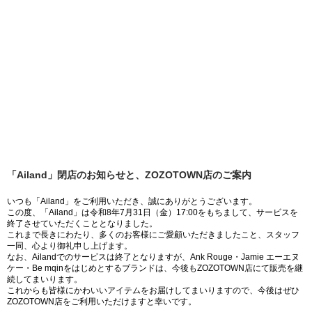
「Ailand」閉店のお知らせと、ZOZOTOWN店のご案内
いつも「Ailand」をご利用いただき、誠にありがとうございます。
この度、「Ailand」は令和8年7月31日（金）17:00をもちまして、サービスを
終了させていただくこととなりました。
これまで長きにわたり、多くのお客様にご愛顧いただきましたこと、スタッフ
一同、心より御礼申し上げます。
なお、Ailandでのサービスは終了となりますが、Ank Rouge・Jamie エーエヌ
ケー・Be mqinをはじめとするブランドは、今後もZOZOTOWN店にて販売を継
続してまいります。
これからも皆様にかわいいアイテムをお届けしてまいりますので、今後はぜひ
ZOZOTOWN店をご利用いただけますと幸いです。