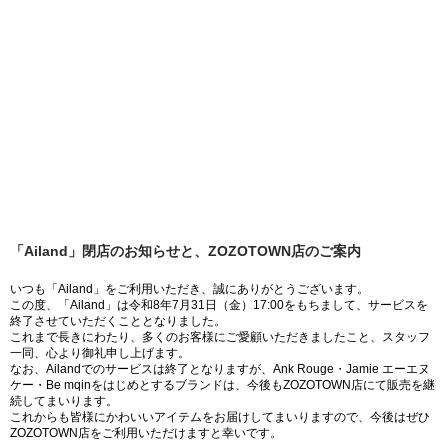
「Ailand」閉店のお知らせと、ZOZOTOWN店のご案内
いつも「Ailand」をご利用いただき、誠にありがとうございます。
この度、「Ailand」は令和8年7月31日（金）17:00をもちまして、サービスを
終了させていただくこととなりました。
これまで長きにわたり、多くのお客様にご愛顧いただきましたこと、スタッフ
一同、心より御礼申し上げます。
なお、Ailandでのサービスは終了となりますが、Ank Rouge・Jamie エーエヌ
ケー・Be mqinをはじめとするブランドは、今後もZOZOTOWN店にて販売を継
続してまいります。
これからも皆様にかわいいアイテムをお届けしてまいりますので、今後はぜひ
ZOZOTOWN店をご利用いただけますと幸いです。