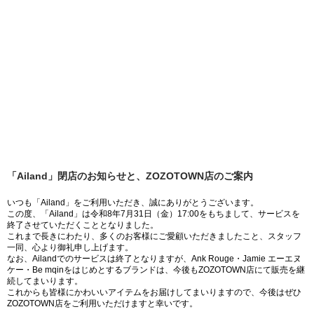
「Ailand」閉店のお知らせと、ZOZOTOWN店のご案内
いつも「Ailand」をご利用いただき、誠にありがとうございます。
この度、「Ailand」は令和8年7月31日（金）17:00をもちまして、サービスを
終了させていただくこととなりました。
これまで長きにわたり、多くのお客様にご愛顧いただきましたこと、スタッフ
一同、心より御礼申し上げます。
なお、Ailandでのサービスは終了となりますが、Ank Rouge・Jamie エーエヌ
ケー・Be mqinをはじめとするブランドは、今後もZOZOTOWN店にて販売を継
続してまいります。
これからも皆様にかわいいアイテムをお届けしてまいりますので、今後はぜひ
ZOZOTOWN店をご利用いただけますと幸いです。