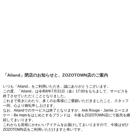
「Ailand」閉店のお知らせと、ZOZOTOWN店のご案内
いつも「Ailand」をご利用いただき、誠にありがとうございます。
この度、「Ailand」は令和8年7月31日（金）17:00をもちまして、サービスを
終了させていただくこととなりました。
これまで長きにわたり、多くのお客様にご愛顧いただきましたこと、スタッフ
一同、心より御礼申し上げます。
なお、Ailandでのサービスは終了となりますが、Ank Rouge・Jamie エーエヌ
ケー・Be mqinをはじめとするブランドは、今後もZOZOTOWN店にて販売を継
続してまいります。
これからも皆様にかわいいアイテムをお届けしてまいりますので、今後はぜひ
ZOZOTOWN店をご利用いただけますと幸いです。