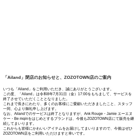
「Ailand」閉店のお知らせと、ZOZOTOWN店のご案内
いつも「Ailand」をご利用いただき、誠にありがとうございます。
この度、「Ailand」は令和8年7月31日（金）17:00をもちまして、サービスを
終了させていただくこととなりました。
これまで長きにわたり、多くのお客様にご愛顧いただきましたこと、スタッフ
一同、心より御礼申し上げます。
なお、Ailandでのサービスは終了となりますが、Ank Rouge・Jamie エーエヌ
ケー・Be mqinをはじめとするブランドは、今後もZOZOTOWN店にて販売を継
続してまいります。
これからも皆様にかわいいアイテムをお届けしてまいりますので、今後はぜひ
ZOZOTOWN店をご利用いただけますと幸いです。