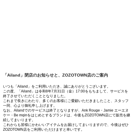
「Ailand」閉店のお知らせと、ZOZOTOWN店のご案内
いつも「Ailand」をご利用いただき、誠にありがとうございます。
この度、「Ailand」は令和8年7月31日（金）17:00をもちまして、サービスを
終了させていただくこととなりました。
これまで長きにわたり、多くのお客様にご愛顧いただきましたこと、スタッフ
一同、心より御礼申し上げます。
なお、Ailandでのサービスは終了となりますが、Ank Rouge・Jamie エーエヌ
ケー・Be mqinをはじめとするブランドは、今後もZOZOTOWN店にて販売を継
続してまいります。
これからも皆様にかわいいアイテムをお届けしてまいりますので、今後はぜひ
ZOZOTOWN店をご利用いただけますと幸いです。