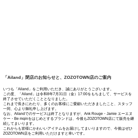
「Ailand」閉店のお知らせと、ZOZOTOWN店のご案内
いつも「Ailand」をご利用いただき、誠にありがとうございます。
この度、「Ailand」は令和8年7月31日（金）17:00をもちまして、サービスを
終了させていただくこととなりました。
これまで長きにわたり、多くのお客様にご愛顧いただきましたこと、スタッフ
一同、心より御礼申し上げます。
なお、Ailandでのサービスは終了となりますが、Ank Rouge・Jamie エーエヌ
ケー・Be mqinをはじめとするブランドは、今後もZOZOTOWN店にて販売を継
続してまいります。
これからも皆様にかわいいアイテムをお届けしてまいりますので、今後はぜひ
ZOZOTOWN店をご利用いただけますと幸いです。